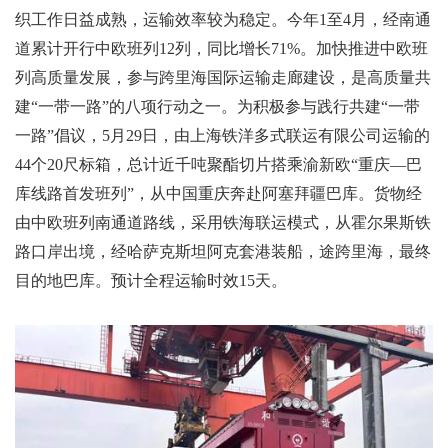
织工作日益成熟，运输效率较为稳定。今年
1
至
4
月，经南通
道累计开行中欧班列
12
列，同比增长
71%
。加快推进中欧班
列高质量发展，参与跨里海国际运输走廊建设，是高质量共
建“一带一路”的八项行动之一。为积极参与践行共建“一带
一路”倡议，
5
月
29
日，由上海铁洋多式联运有限公司运输的
44
个
20
尺标箱，总计近千吨聚酯切片搭乘渝新欧“重庆—巴
库线路首发班列”，从中国重庆奔赴阿塞拜疆巴库。货物经
由中欧班列南通道路线，采用铁海联运模式，从霍尔果斯铁
路口岸出境，经哈萨克斯坦阿克套港装船，途跨里海，最终
目的地巴库。预计全程运输时效
15
天。